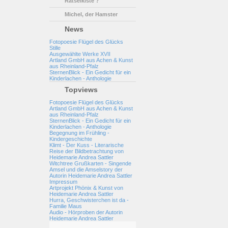
Rätselkiste ?
Michel, der Hamster
News
Fotopoesie Flügel des Glücks
Stille
Ausgewählte Werke XVII
Artland GmbH aus Achen & Kunst
aus Rheinland-Pfalz
SternenBlick - Ein Gedicht für ein
Kinderlachen - Anthologie
Topviews
Fotopoesie Flügel des Glücks
Artland GmbH aus Achen & Kunst
aus Rheinland-Pfalz
SternenBlick - Ein Gedicht für ein
Kinderlachen - Anthologie
Begegnung im Frühling -
Kindergeschichte
Klimt - Der Kuss - Literarische
Reise der Bildbetrachtung von
Heidemarie Andrea Sattler
Witchtree Grußkarten - Singende
Amsel und die Amselstory der
Autorin Heidemarie Andrea Sattler
Impressum
Artprojekt Phönix & Kunst von
Heidemarie Andrea Sattler
Hurra, Geschwisterchen ist da -
Familie Maus
Audio - Hörproben der Autorin
Heidemarie Andrea Sattler