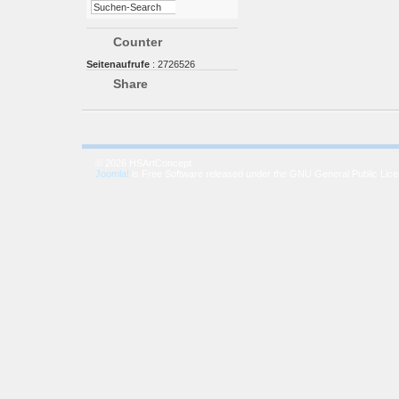
Counter
Seitenaufrufe
: 2726526
Share
© 2026 HSArtConcept
Joomla!
is Free Software released under the GNU General Public Lice