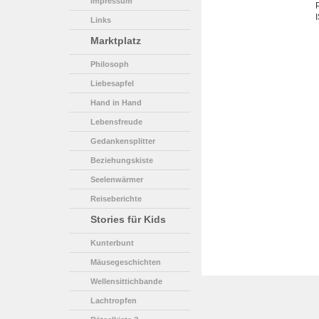
Impressum
Links
Marktplatz
Philosoph
Liebesapfel
Hand in Hand
Lebensfreude
Gedankensplitter
Beziehungskiste
Seelenwärmer
Reiseberichte
Stories für Kids
Kunterbunt
Mäusegeschichten
Wellensittichbande
Lachtropfen