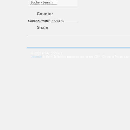
Counter
Seitenaufrufe
: 2727476
Share
© 2026 HSArtConcept
Joomla!
is Free Software released under the GNU General Public Lice