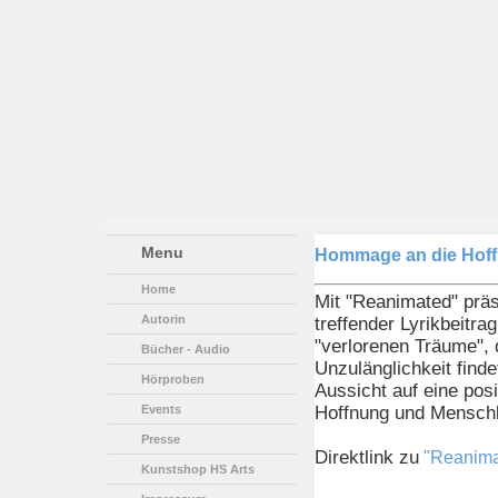
Menu
Hommage an die Hof
Home
Mit "Reanimated" präs
Autorin
treffender Lyrikbeitra
"verlorenen Träume", 
Bücher - Audio
Unzulänglichkeit finde
Hörproben
Aussicht auf eine pos
Events
Hoffnung und Menschl
Presse
Direktlink zu
"Reanima
Kunstshop HS Arts