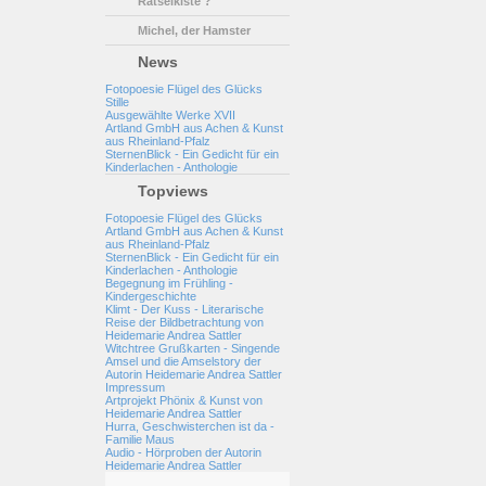
Rätselkiste ?
Michel, der Hamster
News
Fotopoesie Flügel des Glücks
Stille
Ausgewählte Werke XVII
Artland GmbH aus Achen & Kunst
aus Rheinland-Pfalz
SternenBlick - Ein Gedicht für ein
Kinderlachen - Anthologie
Topviews
Fotopoesie Flügel des Glücks
Artland GmbH aus Achen & Kunst
aus Rheinland-Pfalz
SternenBlick - Ein Gedicht für ein
Kinderlachen - Anthologie
Begegnung im Frühling -
Kindergeschichte
Klimt - Der Kuss - Literarische
Reise der Bildbetrachtung von
Heidemarie Andrea Sattler
Witchtree Grußkarten - Singende
Amsel und die Amselstory der
Autorin Heidemarie Andrea Sattler
Impressum
Artprojekt Phönix & Kunst von
Heidemarie Andrea Sattler
Hurra, Geschwisterchen ist da -
Familie Maus
Audio - Hörproben der Autorin
Heidemarie Andrea Sattler