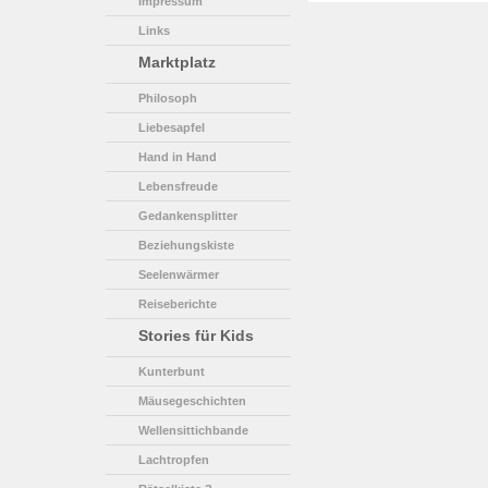
Impressum
Links
Marktplatz
Philosoph
Liebesapfel
Hand in Hand
Lebensfreude
Gedankensplitter
Beziehungskiste
Seelenwärmer
Reiseberichte
Stories für Kids
Kunterbunt
Mäusegeschichten
Wellensittichbande
Lachtropfen