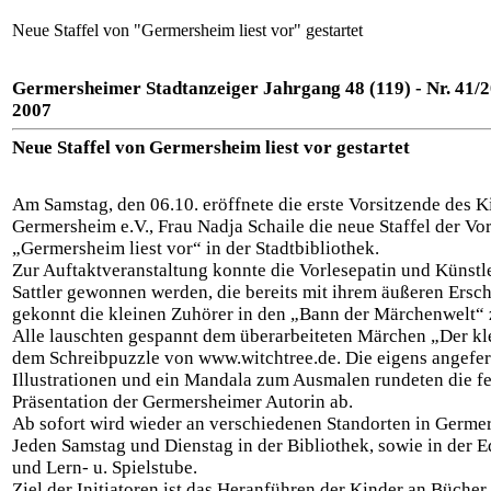
Neue Staffel von "Germersheim liest vor" gestartet
Germersheimer Stadtanzeiger Jahrgang 48 (119) - Nr. 41/2
2007
Neue Staffel von Germersheim liest vor gestartet
Am Samstag, den 06.10. eröffnete die erste Vorsitzende des 
Germersheim e.V., Frau Nadja Schaile die neue Staffel der Vor
„Germersheim liest vor“ in der Stadtbibliothek.
Zur Auftaktveranstaltung konnte die Vorlesepatin und Künstl
Sattler gewonnen werden, die bereits mit ihrem äußeren Ersc
gekonnt die kleinen Zuhörer in den „Bann der Märchenwelt“ 
Alle lauschten gespannt dem überarbeiteten Märchen „Der k
dem Schreibpuzzle von www.witchtree.de. Die eigens angefer
Illustrationen und ein Mandala zum Ausmalen rundeten die f
Präsentation der Germersheimer Autorin ab.
Ab sofort wird wieder an verschiedenen Standorten in Germe
Jeden Samstag und Dienstag in der Bibliothek, sowie in der 
und Lern- u. Spielstube.
Ziel der Initiatoren ist das Heranführen der Kinder an Bücher,