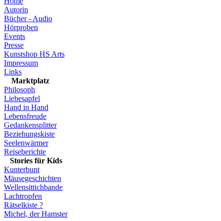
Home
Autorin
Bücher - Audio
Hörproben
Events
Presse
Kunstshop HS Arts
Impressum
Links
Marktplatz
Philosoph
Liebesapfel
Hand in Hand
Lebensfreude
Gedankensplitter
Beziehungskiste
Seelenwärmer
Reiseberichte
Stories für Kids
Kunterbunt
Mäusegeschichten
Wellensittichbande
Lachtropfen
Rätselkiste ?
Michel, der Hamster