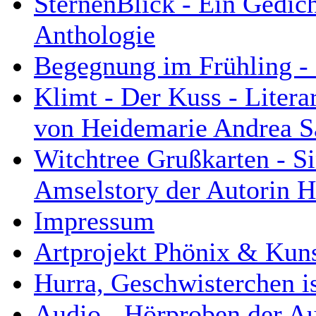
SternenBlick - Ein Gedich
Anthologie
Begegnung im Frühling - 
Klimt - Der Kuss - Litera
von Heidemarie Andrea Sa
Witchtree Grußkarten - S
Amselstory der Autorin H
Impressum
Artprojekt Phönix & Kuns
Hurra, Geschwisterchen i
Audio - Hörproben der Au